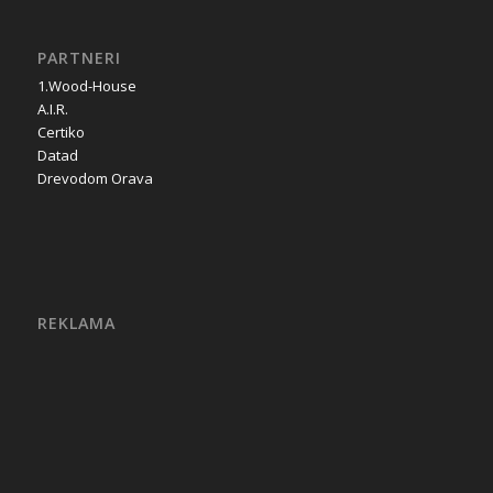
PARTNERI
1.Wood-House
A.I.R.
Certiko
Datad
Drevodom Orava
REKLAMA