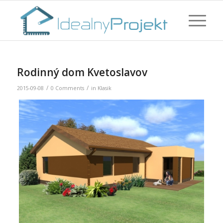
Rodinný dom Kvetoslavov
/
/
2015-09-08
0 Comments
in
Klasik