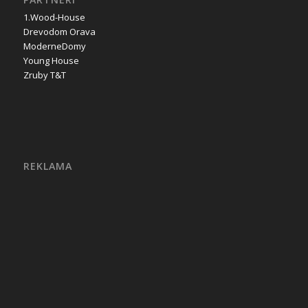
1.Wood-House
Drevodom Orava
ModerneDomy
Young House
Zruby T&T
REKLAMA