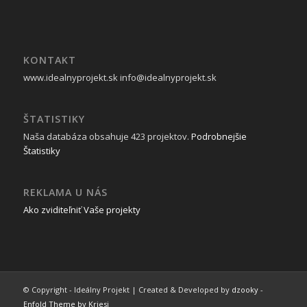
KONTAKT
www.idealnyprojekt.sk
info@idealnyprojekt.sk
ŠTATISTIKY
Naša databáza obsahuje 423 projektov.
Podrobnejšie
Štatistiky
REKLAMA U NÁS
Ako zviditeľniť Vaše projekty
© Copyright - Ideálny Projekt | Created & Developed by
dzooky
-
Enfold Theme by Kriesi