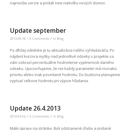
najnovšie verzie a pridali sme niekoľko nových domov.
Update september
/
/
2013-09-18
0 Comments
in
Blog
Po dlhšej odmlnke je tu aktualízácia nášho vyhľadaváča. Po
nájdení kurzora myšky nad jednotlivé odseky v projekte sa
vám zobrazí percentuálne hodnotenie vyplnenosti daného
odseku. Upozorňujeme, že nie každy parameter má rovnakú
prioritu alebo inak povedané hodnotu. Do budúcna planujeme
vypísať celkove hodnotu pri výpise hľadania.
Update 26.4.2013
/
/
2013-04-26
0 Comments
in
Blog
Malé úpravy na stránke. Boli odstranené chyby a pridané