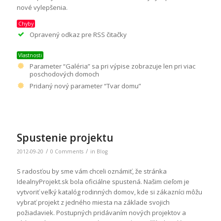
nové vylepšenia.
Chyby
Opravený odkaz pre RSS čitačky
Vlastnosti
Parameter “Galéria” sa pri výpise zobrazuje len pri viac
poschodových domoch
Pridaný nový parameter “Tvar domu”
Spustenie projektu
/
/
2012-09-20
0 Comments
in
Blog
S radosťou by sme vám chceli oznámiť, že stránka
IdealnyProjekt.sk bola oficiálne spustená. Našim cieľom je
vytvoriť veľký katalóg rodinných domov, kde si zákazníci môžu
vybrať projekt z jedného miesta na základe svojich
požiadaviek. Postupných pridávaním nových projektov a