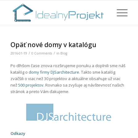
Opäť nové domy v katalógu
/
/
2016-01-19
0 Comments
in
Blog
Po dlhšom čase znova rozširujeme ponuku a doplnili sme náš
katalóg o
domy firmy DJSarchitecture
. Takto sme katalóg
zväčšili o viac než 30 projektov a aktuálne obsahuje už viac
než
500 projektov
. Rovnako sa zvyšuje aj návštevnosť našich
stránok a preto Vám ďakujeme.
Odkazy