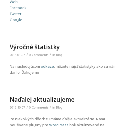
Web
Facebook
Twitter
Google +
Výročné štatistky
/
/
2015-01-07
0 Comments
in
Blog
Na nasledujúcom
odkaze
, môžete nájsť štatistyky ako sa nám
darilo. Ďakujeme
Naďalej aktualizujeme
/
/
2013-10-07
0 Comments
in
Blog
Po niekoľkých dňoch tu máme ďalšie aktualizácie. Nami
používane pluginy pre
WordPress
boli aktulizované na