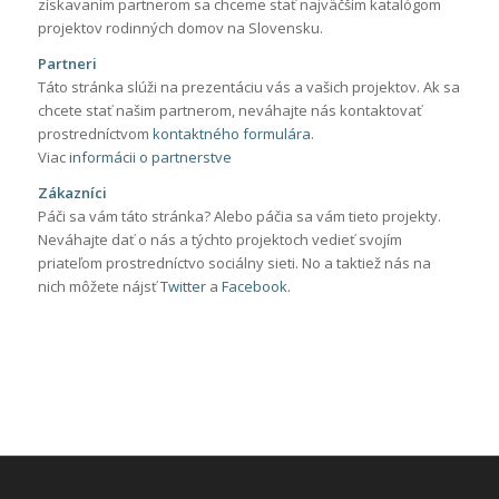
získavaním partnerom sa chceme stať najväčším katalógom
projektov rodinných domov na Slovensku.
Partneri
Táto stránka slúži na prezentáciu vás a vašich projektov. Ak sa
chcete stať našim partnerom, neváhajte nás kontaktovať
prostredníctvom
kontaktného formulára
.
Viac
informácii o partnerstve
Zákazníci
Páči sa vám táto stránka? Alebo páčia sa vám tieto projekty.
Neváhajte dať o nás a týchto projektoch vedieť svojím
priateľom prostredníctvo sociálny sieti. No a taktiež nás na
nich môžete nájsť
Twitter
a
Facebook
.