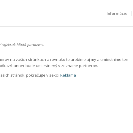
Informácie
Projekt.sk hľadá partnerov.
annerov na vašich stránkach a rovnako to urobíme aj my a umiestnime ten
š odkaz/banner bude umiestnený v zozname partnerov.
našich stránok, pokračujte v sekcii
Reklama