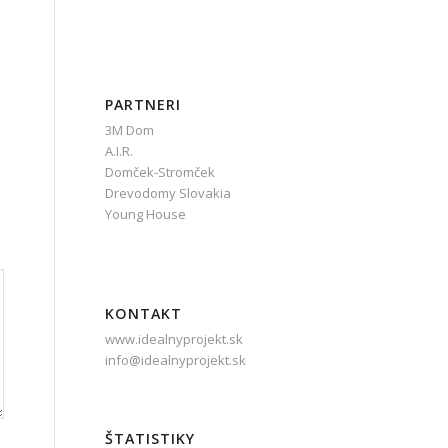
PARTNERI
3M Dom
A.I.R.
Domček-Stromček
Drevodomy Slovakia
Young House
KONTAKT
www.idealnyprojekt.sk
info@idealnyprojekt.sk
ŠTATISTIKY