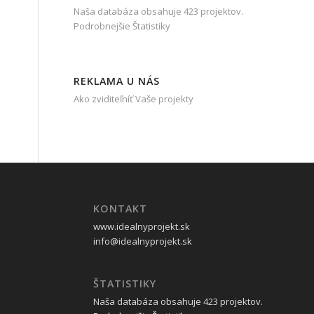
Naša databáza obsahuje 423 projektov.
Podrobnejšie Štatistiky
REKLAMA U NÁS
Ako zviditeľníť Vaše projekty
KONTAKT
www.idealnyprojekt.sk
info@idealnyprojekt.sk
ŠTATISTIKY
Naša databáza obsahuje 423 projektov.