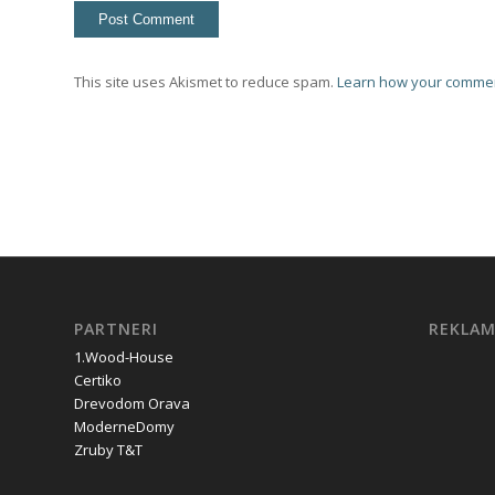
This site uses Akismet to reduce spam.
Learn how your commen
PARTNERI
REKLA
1.Wood-House
Certiko
Drevodom Orava
ModerneDomy
Zruby T&T