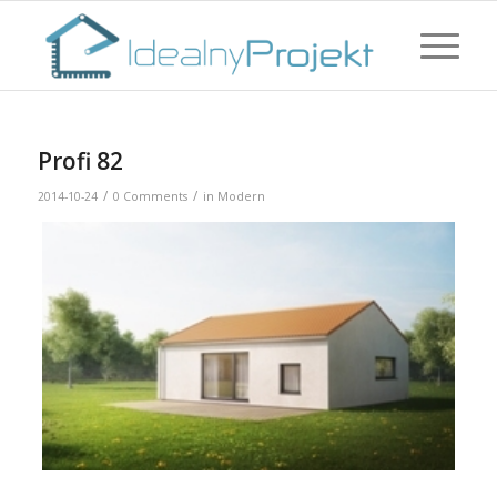
Profi 82
/
/
2014-10-24
0 Comments
in
Modern