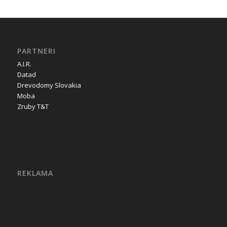
PARTNERI
A.I.R.
Datad
Drevodomy Slovakia
Moba
Zruby T&T
REKLAMA