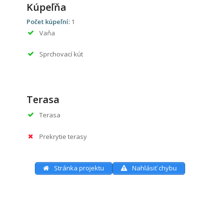
Kúpeľňa
Počet kúpeľní:
1
Vaňa
Sprchovací kút
Terasa
Terasa
Prekrytie terasy
Stránka projektu
Nahlásiť chybu