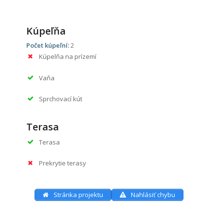
Kúpeľňa
Počet kúpeľní:
2
Kúpelňa na prízemí
Vaňa
Sprchovací kút
Terasa
Terasa
Prekrytie terasy
Stránka projektu
Nahlásiť chybu