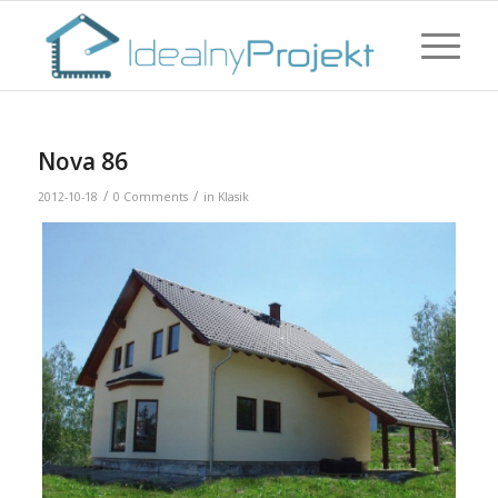
Nova 86
/
/
2012-10-18
0 Comments
in
Klasik