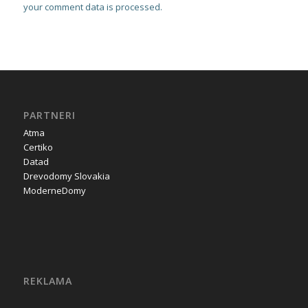
your comment data is processed.
PARTNERI
Atma
Certiko
Datad
Drevodomy Slovakia
ModerneDomy
REKLAMA