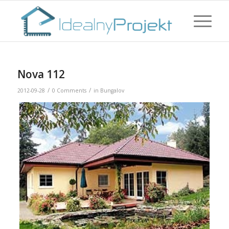
Nova 112
/
/
2012-09-28
0 Comments
in
Bungalov