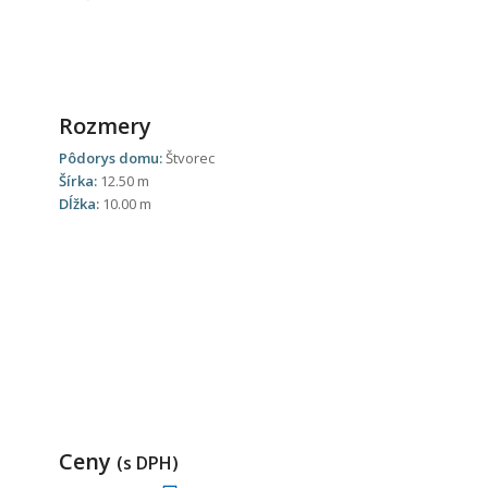
Rozmery
Pôdorys domu:
Štvorec
Šírka:
12.50 m
Dĺžka:
10.00 m
Ceny
(s DPH)