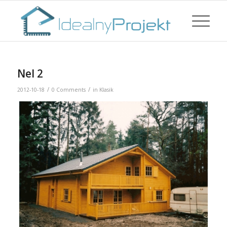
Nel 2
/
/
2012-10-18
0 Comments
in
Klasik