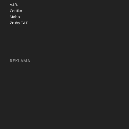
A.I.R.
Certiko
Moba
Zruby T&T
REKLAMA