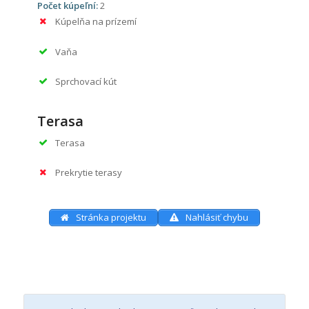
Počet kúpeľní:
2
Kúpelňa na prízemí
Vaňa
Sprchovací kút
Terasa
Terasa
Prekrytie terasy
Stránka projektu
Nahlásiť chybu