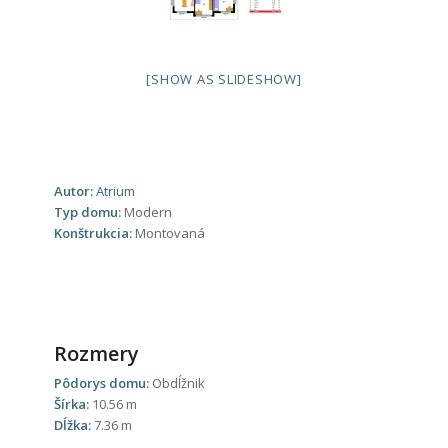
[SHOW AS SLIDESHOW]
Autor:
Atrium
Typ domu:
Modern
Konštrukcia:
Montovaná
Rozmery
Pôdorys domu:
Obdĺžnik
Šírka:
10.56 m
Dĺžka:
7.36 m