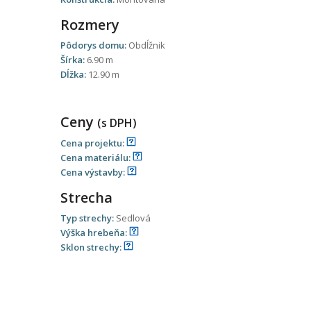
Rozmery
Pôdorys domu:
Obdĺžnik
Šírka:
6.90 m
Dĺžka:
12.90 m
Ceny
(s DPH)
Cena projektu:
Cena materiálu:
Cena výstavby:
Strecha
Typ strechy:
Sedlová
Výška hrebeňa:
Sklon strechy: