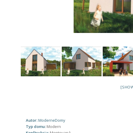
[SHOW
Autor:
ModerneDomy
Typ domu:
Modern
Konštrukcia:
Montovaná