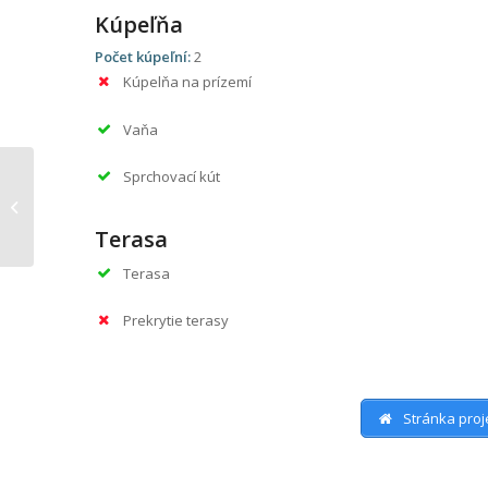
Kúpeľňa
Počet kúpeľní:
2
Kúpelňa na prízemí
Vaňa
Sprchovací kút
Nova 97
Terasa
Terasa
Prekrytie terasy
Stránka proj