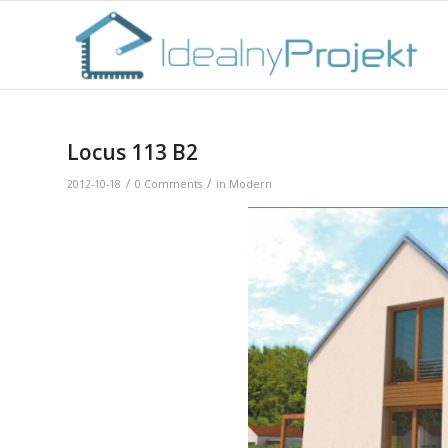
Locus 113 B2
/
/
2012-10-18
0 Comments
in
Modern