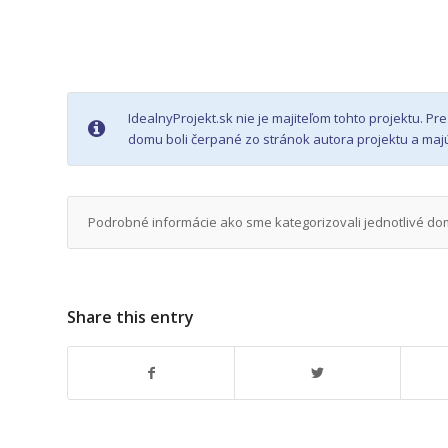
IdealnyProjekt.sk nie je majiteľom tohto projektu. P
domu boli čerpané zo stránok autora projektu a majú
Podrobné informácie ako sme kategorizovali jednotlivé dom
Share this entry