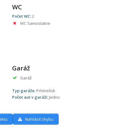
WC
Počet WC:
2
WC Samostatne
Garáž
Garáž
Typ garáže:
Prístrešok
Počet aut v garáži:
Jedno
ektu
Nahlásiť chybu