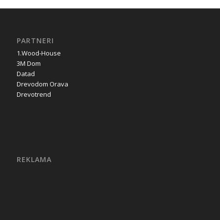
PARTNERI
1.Wood-House
3M Dom
Datad
Drevodom Orava
Drevotrend
REKLAMA